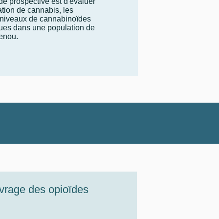
ude prospective est d'évaluer
tion de cannabis, les
s niveaux de cannabinoïdes
niques dans une population de
genou.
evrage des opioïdes